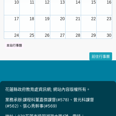
10
11
12
13
14
15
16
17
18
19
20
21
22
23
24
25
26
27
28
29
30
本站行事曆
31
1
2
3
4
5
6
前往行事曆
花蓮縣政府教育處資訊網; 網站內容版權所有。
業務承辦:課程科董嘉傑課督(#578)、曾元科課督
(#562)、張心秀幹事(#569)