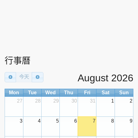
行事曆
August 2026
今天
Mon
Tue
Wed
Thu
Fri
Sat
Sun
27
28
29
30
31
1
2
3
4
5
6
7
8
9