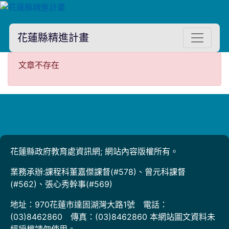
花蓮縣精進計畫
文章不存在
文章不存在
花蓮縣政府教育處資訊網; 網站內容版權所有。
業務承辦:課程科董嘉傑課督(#578)、曾元科課督
(#562)、張心秀幹事(#569)
地址：970花蓮市達固湖灣大路1號 電話：
(03)8462860 傳真：(03)8462860 本網站圖文資料未
經授權請勿使用。