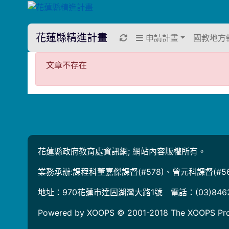
花蓮縣精進計畫
重新取得佈景設定
申請計畫
國教地方
文章不存在
文章不存在
花蓮縣政府教育處資訊網; 網站內容版權所有。
業務承辦:課程科董嘉傑課督(#578)、曾元科課督(#56
地址：970花蓮市達固湖灣大路1號 電話：(03)846
Powered by XOOPS © 2001-2018
The XOOPS Pro