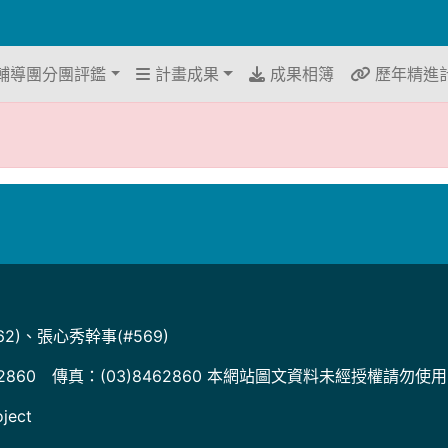
輔導團分團評鑑
計畫成果
成果相簿
歷年精進
2)、張心秀幹事(#569)
2860 傳真：(03)8462860 本網站圖文資料未經授權請勿使
ject