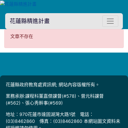
花蓮縣精進計畫
文章不存在
文章不存在
花蓮縣政府教育處資訊網; 網站內容版權所有。
業務承辦:課程科董嘉傑課督(#578)、曾元科課督
(#562)、張心秀幹事(#569)
地址：970花蓮市達固湖灣大路1號 電話：
(03)8462860 傳真：(03)8462860 本網站圖文資料未
經授權請勿使用。