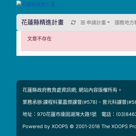
花蓮縣精進計畫
重新取得佈景設定
申請計畫
國教地方
文章不存在
文章不存在
花蓮縣政府教育處資訊網; 網站內容版權所有。
業務承辦:課程科董嘉傑課督(#578)、曾元科課督(#56
地址：970花蓮市達固湖灣大路1號 電話：(03)846
Powered by XOOPS © 2001-2018
The XOOPS Pro