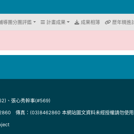
輔導團分團評鑑
計畫成果
成果相簿
歷年精進
2)、張心秀幹事(#569)
2860 傳真：(03)8462860 本網站圖文資料未經授權請勿使
ject