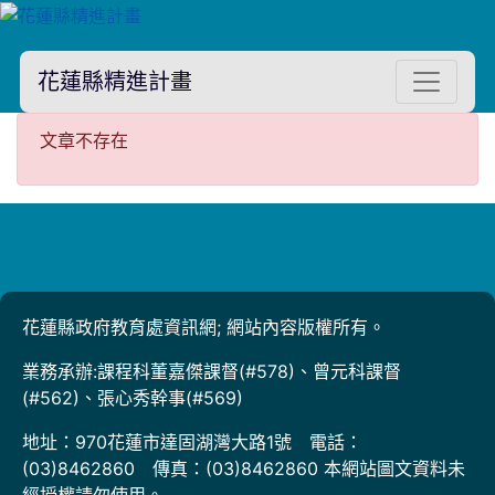
花蓮縣精進計畫
文章不存在
文章不存在
花蓮縣政府教育處資訊網; 網站內容版權所有。
業務承辦:課程科董嘉傑課督(#578)、曾元科課督
(#562)、張心秀幹事(#569)
地址：970花蓮市達固湖灣大路1號 電話：
(03)8462860 傳真：(03)8462860 本網站圖文資料未
經授權請勿使用。