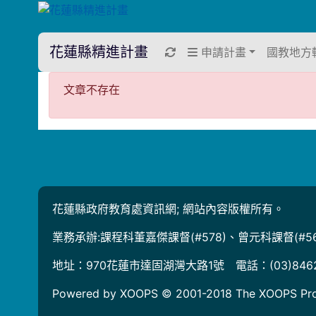
花蓮縣精進計畫
重新取得佈景設定
申請計畫
國教地方
文章不存在
文章不存在
花蓮縣政府教育處資訊網; 網站內容版權所有。
業務承辦:課程科董嘉傑課督(#578)、曾元科課督(#56
地址：970花蓮市達固湖灣大路1號 電話：(03)846
Powered by XOOPS © 2001-2018
The XOOPS Pro