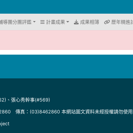
輔導團分團評鑑
計畫成果
成果相簿
歷年精進
2)、張心秀幹事(#569)
2860 傳真：(03)8462860 本網站圖文資料未經授權請勿使
ject