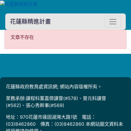
花蓮縣精進計畫
文章不存在
文章不存在
花蓮縣政府教育處資訊網; 網站內容版權所有。
業務承辦:課程科董嘉傑課督(#578)、曾元科課督
(#562)、張心秀幹事(#569)
地址：970花蓮市達固湖灣大路1號 電話：
(03)8462860 傳真：(03)8462860 本網站圖文資料未
經授權請勿使用。