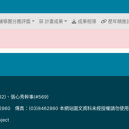
輔導團分團評鑑
計畫成果
成果相簿
歷年精進
2)、張心秀幹事(#569)
2860 傳真：(03)8462860 本網站圖文資料未經授權請勿使
ject