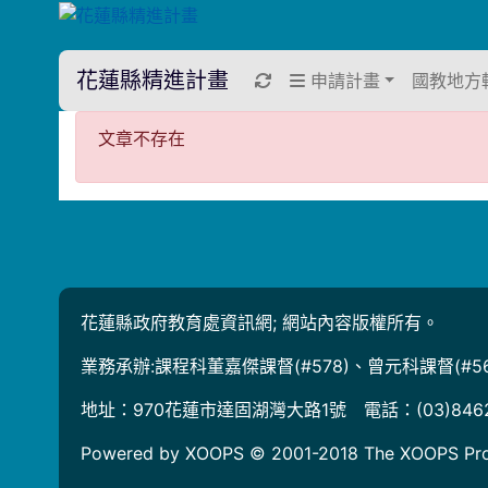
花蓮縣精進計畫
重新取得佈景設定
申請計畫
國教地方
文章不存在
文章不存在
花蓮縣政府教育處資訊網; 網站內容版權所有。
業務承辦:課程科董嘉傑課督(#578)、曾元科課督(#56
地址：970花蓮市達固湖灣大路1號 電話：(03)846
Powered by XOOPS © 2001-2018
The XOOPS Pro