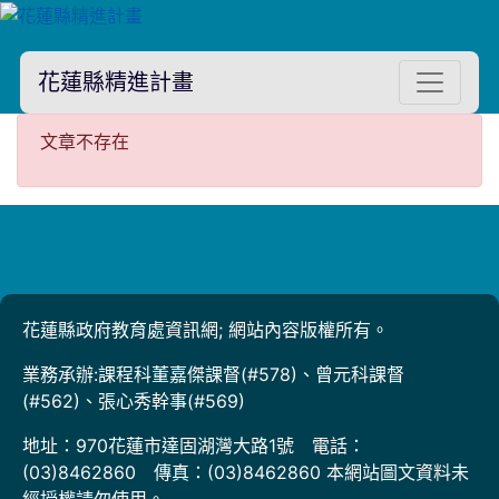
花蓮縣精進計畫
文章不存在
文章不存在
花蓮縣政府教育處資訊網; 網站內容版權所有。
業務承辦:課程科董嘉傑課督(#578)、曾元科課督
(#562)、張心秀幹事(#569)
地址：970花蓮市達固湖灣大路1號 電話：
(03)8462860 傳真：(03)8462860 本網站圖文資料未
經授權請勿使用。