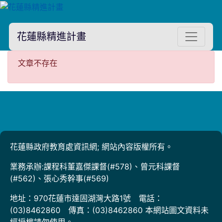
花蓮縣精進計畫
文章不存在
文章不存在
花蓮縣政府教育處資訊網; 網站內容版權所有。
業務承辦:課程科董嘉傑課督(#578)、曾元科課督
(#562)、張心秀幹事(#569)
地址：970花蓮市達固湖灣大路1號 電話：
(03)8462860 傳真：(03)8462860 本網站圖文資料未
經授權請勿使用。