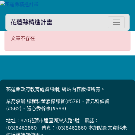
花蓮縣精進計畫
文章不存在
文章不存在
花蓮縣政府教育處資訊網; 網站內容版權所有。
業務承辦:課程科董嘉傑課督(#578)、曾元科課督
(#562)、張心秀幹事(#569)
地址：970花蓮市達固湖灣大路1號 電話：
(03)8462860 傳真：(03)8462860 本網站圖文資料未
經授權請勿使用。