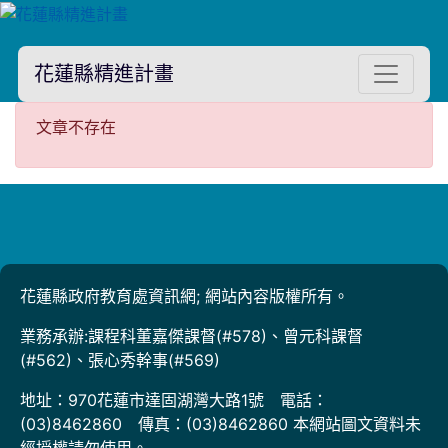
花蓮縣精進計畫
文章不存在
文章不存在
花蓮縣政府教育處資訊網; 網站內容版權所有。
業務承辦:課程科董嘉傑課督(#578)、曾元科課督
(#562)、張心秀幹事(#569)
地址：970花蓮市達固湖灣大路1號 電話：
(03)8462860 傳真：(03)8462860 本網站圖文資料未
經授權請勿使用。