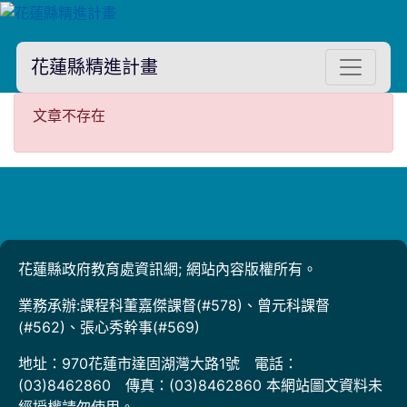
花蓮縣精進計畫
文章不存在
文章不存在
花蓮縣政府教育處資訊網; 網站內容版權所有。
業務承辦:課程科董嘉傑課督(#578)、曾元科課督
(#562)、張心秀幹事(#569)
地址：970花蓮市達固湖灣大路1號 電話：
(03)8462860 傳真：(03)8462860 本網站圖文資料未
經授權請勿使用。