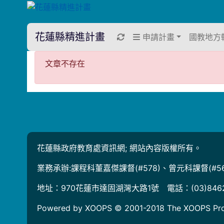
花蓮縣精進計畫
重新取得佈景設定
申請計畫
國教地方
文章不存在
文章不存在
花蓮縣政府教育處資訊網; 網站內容版權所有。
業務承辦:課程科董嘉傑課督(#578)、曾元科課督(#56
地址：970花蓮市達固湖灣大路1號 電話：(03)846
Powered by XOOPS © 2001-2018
The XOOPS Pro