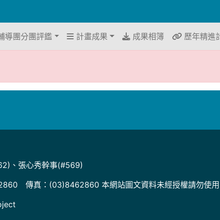
輔導團分團評鑑
計畫成果
成果相簿
歷年精進
2)、張心秀幹事(#569)
2860 傳真：(03)8462860 本網站圖文資料未經授權請勿使
ject