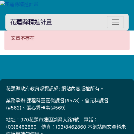
花蓮縣精進計畫
文章不存在
文章不存在
花蓮縣政府教育處資訊網; 網站內容版權所有。
業務承辦:課程科董嘉傑課督(#578)、曾元科課督
(#562)、張心秀幹事(#569)
地址：970花蓮市達固湖灣大路1號 電話：
(03)8462860 傳真：(03)8462860 本網站圖文資料未
經授權請勿使用。