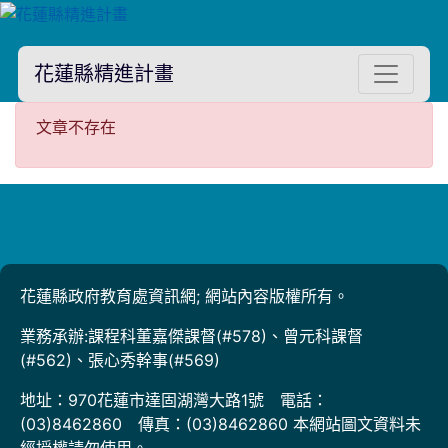
花蓮縣精進計畫
文章不存在
文章不存在
花蓮縣政府教育處資訊網; 網站內容版權所有。
業務承辦:課程科董嘉傑課督(#578)、曾元科課督
(#562)、張心秀幹事(#569)
地址：970花蓮市達固湖灣大路1號 電話：
(03)8462860 傳真：(03)8462860 本網站圖文資料未
經授權請勿使用。