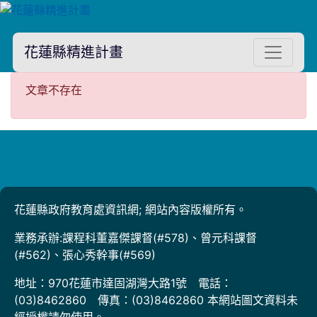
花蓮縣精進計畫
文章不存在
文章不存在
花蓮縣政府教育處資訊網; 網站內容版權所有。
業務承辦:課程科董嘉傑課督(#578)、曾元科課督
(#562)、張心秀幹事(#569)
地址：970花蓮市達固湖灣大路1號 電話：
(03)8462860 傳真：(03)8462860 本網站圖文資料未
經授權請勿使用。