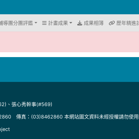
輔導團分團評鑑
計畫成果
成果相簿
歷年精進
2)、張心秀幹事(#569)
2860 傳真：(03)8462860 本網站圖文資料未經授權請勿使
ject