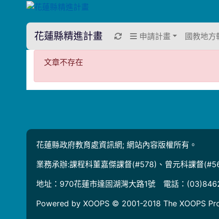
花蓮縣精進計畫
重新取得佈景設定
申請計畫
國教地方
文章不存在
文章不存在
花蓮縣政府教育處資訊網; 網站內容版權所有。
業務承辦:課程科董嘉傑課督(#578)、曾元科課督(#56
地址：970花蓮市達固湖灣大路1號 電話：(03)846
Powered by XOOPS © 2001-2018
The XOOPS Pro