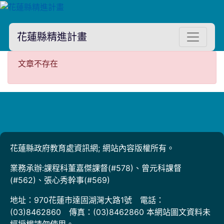
花蓮縣精進計畫
文章不存在
文章不存在
花蓮縣政府教育處資訊網; 網站內容版權所有。
業務承辦:課程科董嘉傑課督(#578)、曾元科課督
(#562)、張心秀幹事(#569)
地址：970花蓮市達固湖灣大路1號 電話：
(03)8462860 傳真：(03)8462860 本網站圖文資料未
經授權請勿使用。