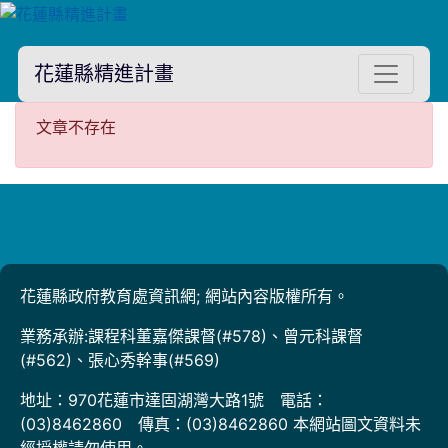
花蓮縣精進計畫
文章不存在
文章不存在
花蓮縣政府教育處資訊網; 網站內容版權所有。
業務承辦:課程科董嘉傑課督(#578)、曾元科課督
(#562)、張心秀幹事(#569)
地址：970花蓮市達固湖灣大路1號 電話：
(03)8462860 傳真：(03)8462860 本網站圖文資料未
經授權請勿使用。