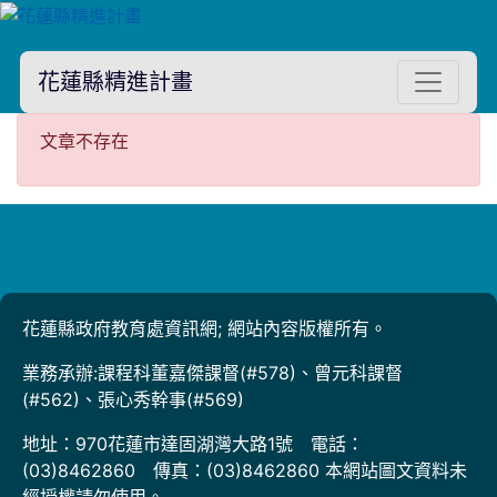
花蓮縣精進計畫
文章不存在
文章不存在
花蓮縣政府教育處資訊網; 網站內容版權所有。
業務承辦:課程科董嘉傑課督(#578)、曾元科課督
(#562)、張心秀幹事(#569)
地址：970花蓮市達固湖灣大路1號 電話：
(03)8462860 傳真：(03)8462860 本網站圖文資料未
經授權請勿使用。