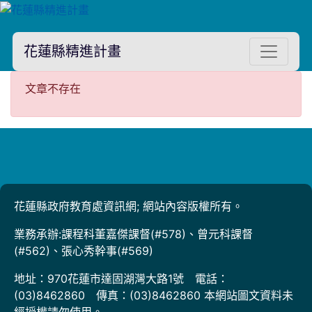
花蓮縣精進計畫
文章不存在
文章不存在
花蓮縣政府教育處資訊網; 網站內容版權所有。
業務承辦:課程科董嘉傑課督(#578)、曾元科課督
(#562)、張心秀幹事(#569)
地址：970花蓮市達固湖灣大路1號 電話：
(03)8462860 傳真：(03)8462860 本網站圖文資料未
經授權請勿使用。