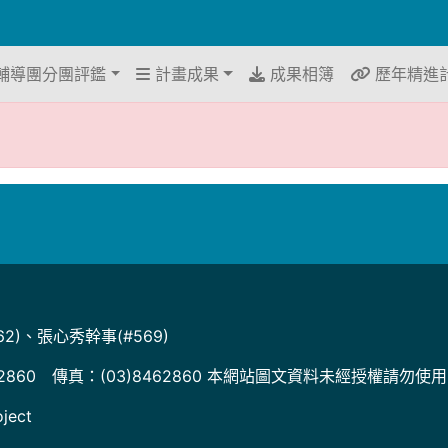
輔導團分團評鑑
計畫成果
成果相簿
歷年精進
2)、張心秀幹事(#569)
2860 傳真：(03)8462860 本網站圖文資料未經授權請勿使
ject