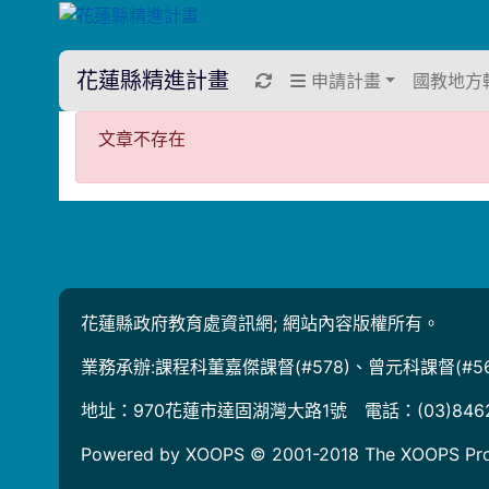
花蓮縣精進計畫
重新取得佈景設定
申請計畫
國教地方
文章不存在
文章不存在
花蓮縣政府教育處資訊網; 網站內容版權所有。
業務承辦:課程科董嘉傑課督(#578)、曾元科課督(#56
地址：970花蓮市達固湖灣大路1號 電話：(03)846
Powered by XOOPS © 2001-2018
The XOOPS Pro