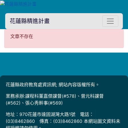
花蓮縣精進計畫
文章不存在
文章不存在
花蓮縣政府教育處資訊網; 網站內容版權所有。
業務承辦:課程科董嘉傑課督(#578)、曾元科課督
(#562)、張心秀幹事(#569)
地址：970花蓮市達固湖灣大路1號 電話：
(03)8462860 傳真：(03)8462860 本網站圖文資料未
經授權請勿使用。