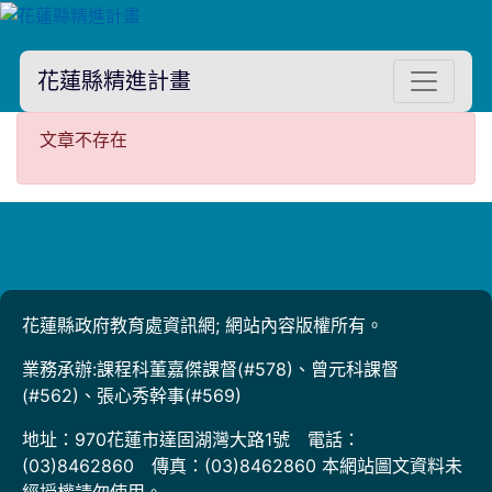
花蓮縣精進計畫
文章不存在
文章不存在
花蓮縣政府教育處資訊網; 網站內容版權所有。
業務承辦:課程科董嘉傑課督(#578)、曾元科課督
(#562)、張心秀幹事(#569)
地址：970花蓮市達固湖灣大路1號 電話：
(03)8462860 傳真：(03)8462860 本網站圖文資料未
經授權請勿使用。