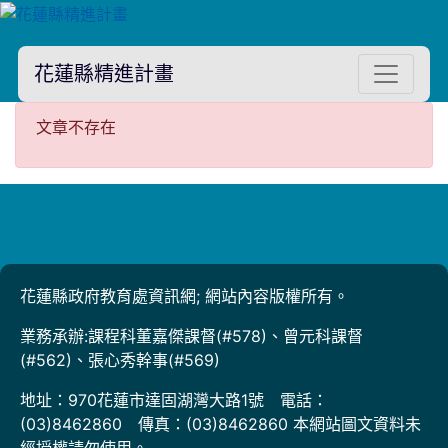
花蓮縣精進計畫
文章不存在
文章不存在
花蓮縣政府教育處資訊網; 網站內容版權所有。
業務承辦:課程科董嘉傑課督(#578)、曾元科課督
(#562)、張心秀幹事(#569)
地址：970花蓮市達固湖灣大路1號 電話：
(03)8462860 傳真：(03)8462860 本網站圖文資料未
經授權請勿使用。