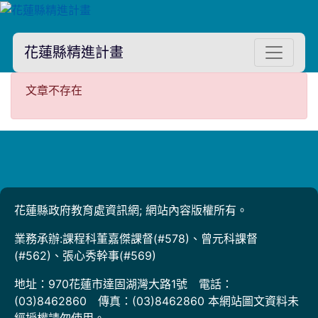
花蓮縣精進計畫
文章不存在
文章不存在
花蓮縣政府教育處資訊網; 網站內容版權所有。
業務承辦:課程科董嘉傑課督(#578)、曾元科課督
(#562)、張心秀幹事(#569)
地址：970花蓮市達固湖灣大路1號 電話：
(03)8462860 傳真：(03)8462860 本網站圖文資料未
經授權請勿使用。