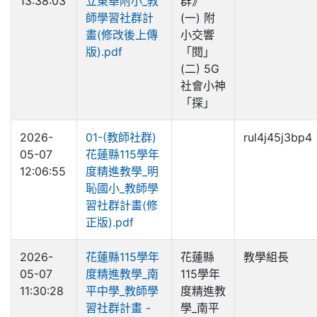
13:38:03
立東華附小_教
群》
師學習社群計
(一) 附
畫(修改後上傳
小交響
版).pdf
「閱」
(二) 5G
社會小神
「探」
2026-
01-(教師社群)
rul4j45j3bp4
05-07
花蓮縣115學年
12:06:55
度精進教學_明
恥國小_教師學
習社群計畫(修
正版).pdf
2026-
花蓮縣115學年
花蓮縣
教學組長
05-07
度精進教學_南
115學年
11:30:28
平中學_教師學
度精進教
習社群計畫 -
學_南平