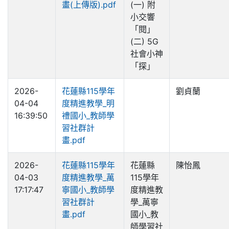
畫(上傳版).pdf
(一) 附
小交響
「閱」
(二) 5G
社會小神
「探」
2026-
花蓮縣115學年
劉貞蘭
04-04
度精進教學_明
16:39:50
禮國小_教師學
習社群計
畫.pdf
2026-
花蓮縣115學年
花蓮縣
陳怡鳳
04-03
度精進教學_萬
115學年
17:17:47
寧國小_教師學
度精進教
習社群計
學_萬寧
畫.pdf
國小_教
師學習社