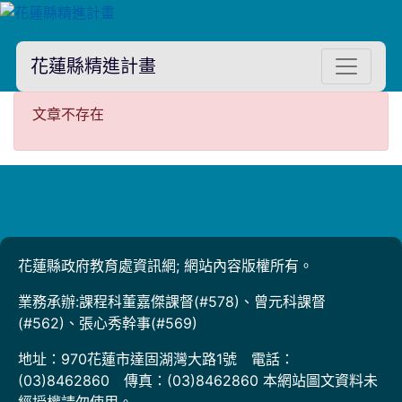
花蓮縣精進計畫
文章不存在
文章不存在
花蓮縣政府教育處資訊網; 網站內容版權所有。
業務承辦:課程科董嘉傑課督(#578)、曾元科課督
(#562)、張心秀幹事(#569)
地址：970花蓮市達固湖灣大路1號 電話：
(03)8462860 傳真：(03)8462860 本網站圖文資料未
經授權請勿使用。