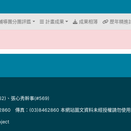
輔導團分團評鑑
計畫成果
成果相簿
歷年精進
2)、張心秀幹事(#569)
2860 傳真：(03)8462860 本網站圖文資料未經授權請勿使
ject