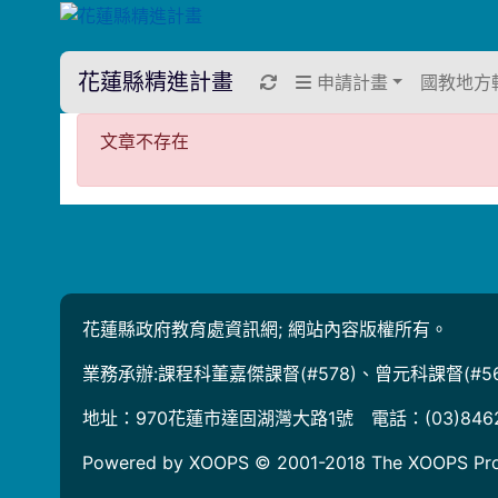
花蓮縣精進計畫
重新取得佈景設定
申請計畫
國教地方
文章不存在
文章不存在
花蓮縣政府教育處資訊網; 網站內容版權所有。
業務承辦:課程科董嘉傑課督(#578)、曾元科課督(#56
地址：970花蓮市達固湖灣大路1號 電話：(03)846
Powered by XOOPS © 2001-2018
The XOOPS Pro