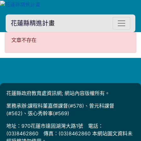
花蓮縣精進計畫
文章不存在
文章不存在
花蓮縣政府教育處資訊網; 網站內容版權所有。
業務承辦:課程科董嘉傑課督(#578)、曾元科課督
(#562)、張心秀幹事(#569)
地址：970花蓮市達固湖灣大路1號 電話：
(03)8462860 傳真：(03)8462860 本網站圖文資料未
經授權請勿使用。