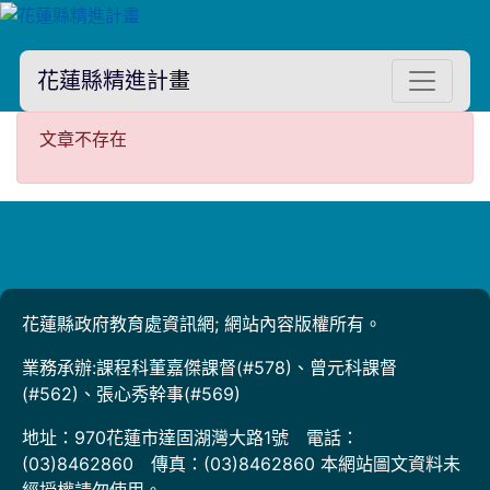
花蓮縣精進計畫
文章不存在
文章不存在
花蓮縣政府教育處資訊網; 網站內容版權所有。
業務承辦:課程科董嘉傑課督(#578)、曾元科課督
(#562)、張心秀幹事(#569)
地址：970花蓮市達固湖灣大路1號 電話：
(03)8462860 傳真：(03)8462860 本網站圖文資料未
經授權請勿使用。