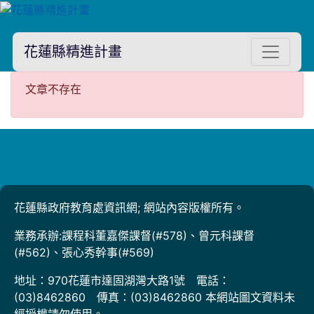
花蓮縣精進計畫
文章不存在
文章不存在
花蓮縣政府教育處資訊網; 網站內容版權所有。
業務承辦:課程科董嘉傑課督(#578)、曾元科課督
(#562)、張心秀幹事(#569)
地址：970花蓮市達固湖灣大路1號 電話：
(03)8462860 傳真：(03)8462860 本網站圖文資料未
經授權請勿使用。