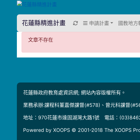
花蓮縣精進計畫
重新取得佈景設定
申請計畫
國教地方
文章不存在
文章不存在
花蓮縣政府教育處資訊網; 網站內容版權所有。
業務承辦:課程科董嘉傑課督(#578)、曾元科課督(#56
地址：970花蓮市達固湖灣大路1號 電話：(03)846
Powered by XOOPS © 2001-2018
The XOOPS Pro