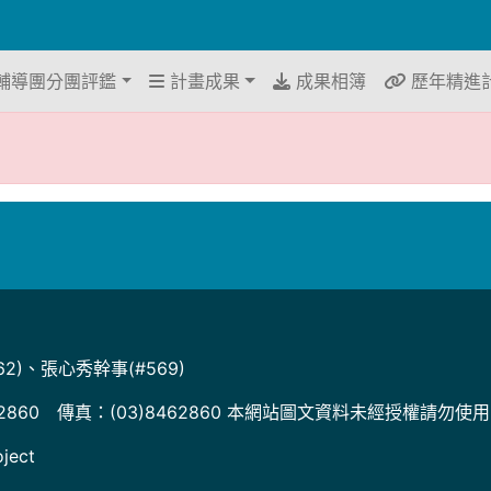
輔導團分團評鑑
計畫成果
成果相簿
歷年精進
2)、張心秀幹事(#569)
2860 傳真：(03)8462860 本網站圖文資料未經授權請勿使
ject