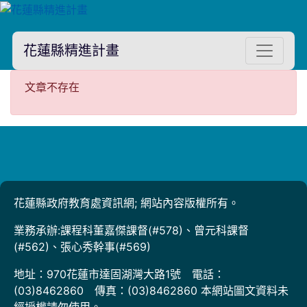
花蓮縣精進計畫
文章不存在
文章不存在
花蓮縣政府教育處資訊網; 網站內容版權所有。
業務承辦:課程科董嘉傑課督(#578)、曾元科課督
(#562)、張心秀幹事(#569)
地址：970花蓮市達固湖灣大路1號 電話：
(03)8462860 傳真：(03)8462860 本網站圖文資料未
經授權請勿使用。