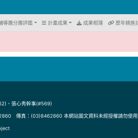
輔導團分團評鑑
計畫成果
成果相簿
歷年精進
2)、張心秀幹事(#569)
2860 傳真：(03)8462860 本網站圖文資料未經授權請勿使
ject