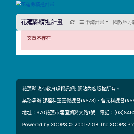
花蓮縣精進計畫
重新取得佈景設定
申請計畫
國教地方
文章不存在
文章不存在
花蓮縣政府教育處資訊網; 網站內容版權所有。
業務承辦:課程科董嘉傑課督(#578)、曾元科課督(#56
地址：970花蓮市達固湖灣大路1號 電話：(03)846
Powered by XOOPS © 2001-2018
The XOOPS Pro