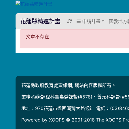
花蓮縣精進計畫
重新取得佈景設定
申請計畫
國教地方
文章不存在
文章不存在
花蓮縣政府教育處資訊網; 網站內容版權所有。
業務承辦:課程科董嘉傑課督(#578)、曾元科課督(#56
地址：970花蓮市達固湖灣大路1號 電話：(03)846
Powered by XOOPS © 2001-2018
The XOOPS Pro