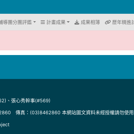
輔導團分團評鑑
計畫成果
成果相簿
歷年精進
2)、張心秀幹事(#569)
2860 傳真：(03)8462860 本網站圖文資料未經授權請勿使
ject