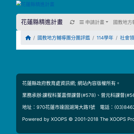
花蓮縣精進計畫
重新取得佈景設定
申請計畫
國教地方
回首頁
國教地方輔導團分團評鑑
114學年
社會
Title:
花蓮縣政府教育處資訊網; 網站內容版權所有。
業務承辦:課程科董嘉傑課督(#578)、曾元科課督(#56
地址：970花蓮市達固湖灣大路1號 電話：(03)846
Powered by XOOPS © 2001-2018
The XOOPS Pro