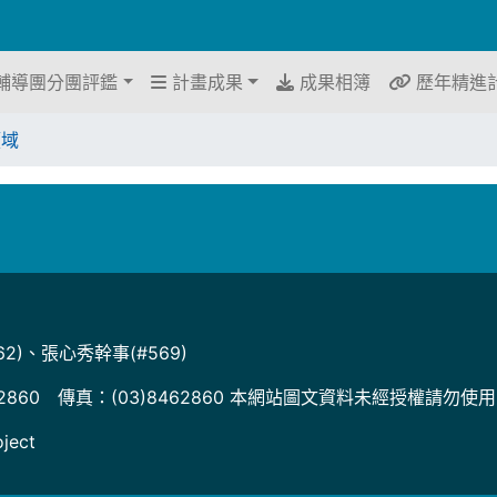
輔導團分團評鑑
計畫成果
成果相簿
歷年精進
領域
2)、張心秀幹事(#569)
2860 傳真：(03)8462860 本網站圖文資料未經授權請勿使
ject