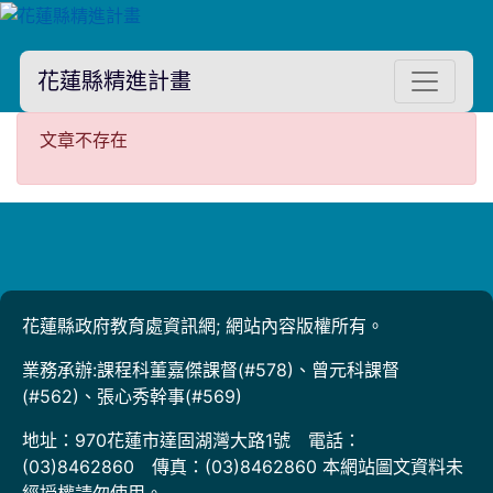
花蓮縣精進計畫
文章不存在
文章不存在
花蓮縣政府教育處資訊網; 網站內容版權所有。
業務承辦:課程科董嘉傑課督(#578)、曾元科課督
(#562)、張心秀幹事(#569)
地址：970花蓮市達固湖灣大路1號 電話：
(03)8462860 傳真：(03)8462860 本網站圖文資料未
經授權請勿使用。