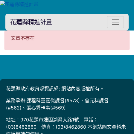
花蓮縣精進計畫
文章不存在
文章不存在
花蓮縣政府教育處資訊網; 網站內容版權所有。
業務承辦:課程科董嘉傑課督(#578)、曾元科課督
(#562)、張心秀幹事(#569)
地址：970花蓮市達固湖灣大路1號 電話：
(03)8462860 傳真：(03)8462860 本網站圖文資料未
經授權請勿使用。