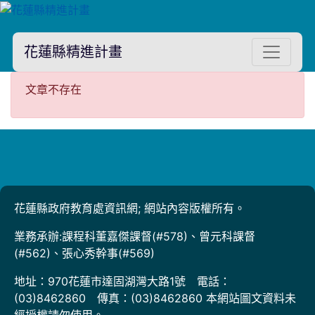
花蓮縣精進計畫
文章不存在
文章不存在
花蓮縣政府教育處資訊網; 網站內容版權所有。
業務承辦:課程科董嘉傑課督(#578)、曾元科課督
(#562)、張心秀幹事(#569)
地址：970花蓮市達固湖灣大路1號 電話：
(03)8462860 傳真：(03)8462860 本網站圖文資料未
經授權請勿使用。