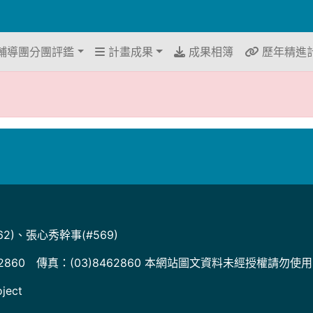
輔導團分團評鑑
計畫成果
成果相簿
歷年精進
2)、張心秀幹事(#569)
2860 傳真：(03)8462860 本網站圖文資料未經授權請勿使
ject