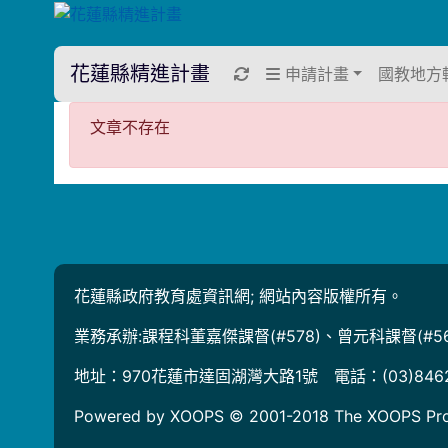
花蓮縣精進計畫
重新取得佈景設定
申請計畫
國教地方
文章不存在
文章不存在
花蓮縣政府教育處資訊網; 網站內容版權所有。
業務承辦:課程科董嘉傑課督(#578)、曾元科課督(#56
地址：970花蓮市達固湖灣大路1號 電話：(03)846
Powered by XOOPS © 2001-2018
The XOOPS Pro