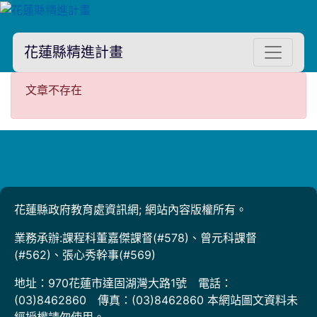
花蓮縣精進計畫
文章不存在
文章不存在
花蓮縣政府教育處資訊網; 網站內容版權所有。
業務承辦:課程科董嘉傑課督(#578)、曾元科課督
(#562)、張心秀幹事(#569)
地址：970花蓮市達固湖灣大路1號 電話：
(03)8462860 傳真：(03)8462860 本網站圖文資料未
經授權請勿使用。