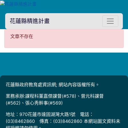
花蓮縣精進計畫
文章不存在
文章不存在
花蓮縣政府教育處資訊網; 網站內容版權所有。
業務承辦:課程科董嘉傑課督(#578)、曾元科課督
(#562)、張心秀幹事(#569)
地址：970花蓮市達固湖灣大路1號 電話：
(03)8462860 傳真：(03)8462860 本網站圖文資料未
經授權請勿使用。