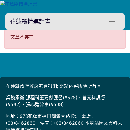
花蓮縣精進計畫
文章不存在
文章不存在
花蓮縣政府教育處資訊網; 網站內容版權所有。
業務承辦:課程科董嘉傑課督(#578)、曾元科課督
(#562)、張心秀幹事(#569)
地址：970花蓮市達固湖灣大路1號 電話：
(03)8462860 傳真：(03)8462860 本網站圖文資料未
經授權請勿使用。