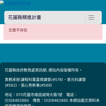
花蓮縣精進計畫
文章不存在
文章不存在
花蓮縣政府教育處資訊網; 網站內容版權所有。
業務承辦:課程科董嘉傑課督(#578)、曾元科課督
(#562)、張心秀幹事(#569)
地址：970花蓮市達固湖灣大路1號 電話：
(03)8462860 傳真：(03)8462860 本網站圖文資料未
經授權請勿使用。