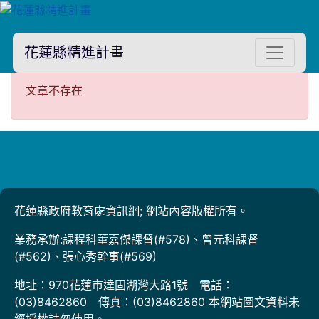
花蓮縣精進計畫
文章不存在
文章不存在
花蓮縣政府教育處資訊網; 網站內容版權所有。
業務承辦:課程科董嘉傑課督(#578)、曾元科課督
(#562)、張心秀幹事(#569)
地址：970花蓮市達固湖灣大路1號 電話：
(03)8462860 傳真：(03)8462860 本網站圖文資料未
經授權請勿使用。