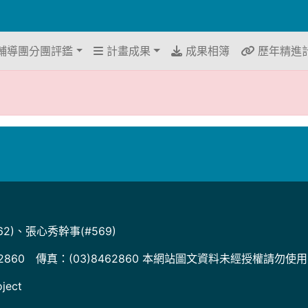
輔導團分團評鑑
計畫成果
成果相簿
歷年精進
2)、張心秀幹事(#569)
2860 傳真：(03)8462860 本網站圖文資料未經授權請勿使
ject