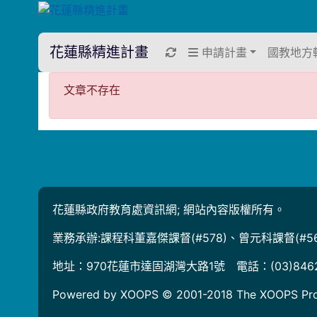
花蓮縣精進計畫
重新取得佈景設定
申請計畫
國教地方
文章不存在
文章不存在
花蓮縣政府教育處資訊網; 網站內容版權所有。
業務承辦:課程科董嘉傑課督(#578)、曾元科課督(#56
地址：970花蓮市達固湖灣大路1號 電話：(03)846
Powered by XOOPS © 2001-2018
The XOOPS Pro