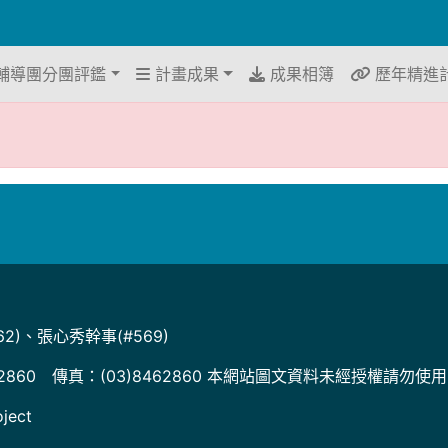
輔導團分團評鑑
計畫成果
成果相簿
歷年精進
2)、張心秀幹事(#569)
2860 傳真：(03)8462860 本網站圖文資料未經授權請勿使
ject