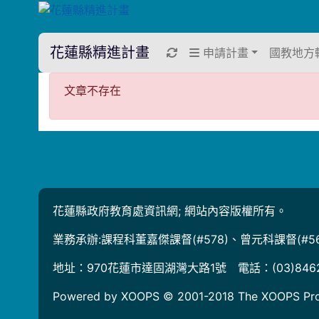
花蓮縣精進計畫
重新取得佈景設定
申請計畫
國教地方
文章不存在
文章不存在
花蓮縣政府教育處資訊網; 網站內容版權所有。
業務承辦:課程科董嘉傑課督(#578)、曾元科課督(#56
地址：970花蓮市達固湖灣大路1號 電話：(03)846
Powered by XOOPS © 2001-2018
The XOOPS Pro